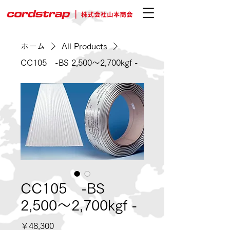
ホーム
All Products
CC105 -BS 2,500～2,700kgf -
CC105 -BS
2,500～2,700kgf -
価
￥48,300