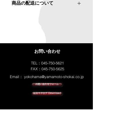
商品の配送について
商品にご満足いただけなかった場合の
1BOX
返品・返金ポリシーと手順を説明しま
重　　量：19.2kg
配送地域、料金、所要時間、梱包な
しょう。規約の内容を明確にすること
ど、商品の配送に関する情報を入力し
で、お客様の信頼を獲得し、安心して
てください。配送情報を明確にするこ
商品をご購入いただけます。
とで、お客様の信頼を獲得し、安心し
て商品をご購入いただけます。
お問い合わせ
TEL：045-750-5621
FAX：045-750-5625
Email：
yokohama@yamamoto-shokai.co.jp
お問い合わせフォーム
総合カタログ Download