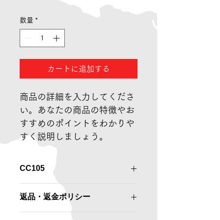
格
数量
*
カートに追加する
商品の詳細を入力してくださ
い。あなたの商品の特徴やお
すすめのポイントをわかりや
すく説明しましょう。
CC105
ベルト巾：32mm
返品・返金ポリシー
破断強度：約2,500～2,700kgf　
[CB10L～CB10]
返品・返金規約を入力してください。
商品内容：460m  (230m×2Coil) / 